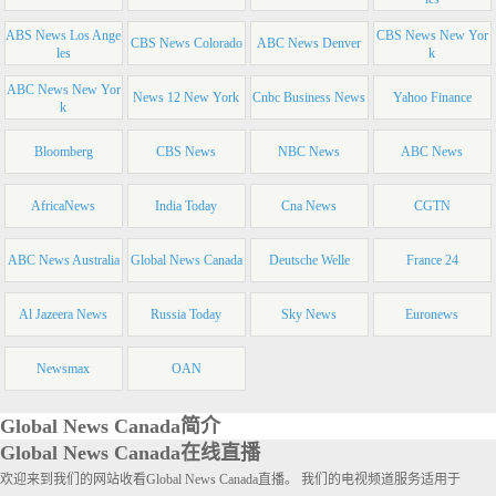
ABS News Los Ange
CBS News New Yor
CBS News Colorado
ABC News Denver
les
k
ABC News New Yor
News 12 New York
Cnbc Business News
Yahoo Finance
k
Bloomberg
CBS News
NBC News
ABC News
AfricaNews
India Today
Cna News
CGTN
ABC News Australia
Global News Canada
Deutsche Welle
France 24
Al Jazeera News
Russia Today
Sky News
Euronews
Newsmax
OAN
Global News Canada简介
Global News Canada在线直播
欢迎来到我们的网站收看Global News Canada直播。 我们的电视频道服务适用于