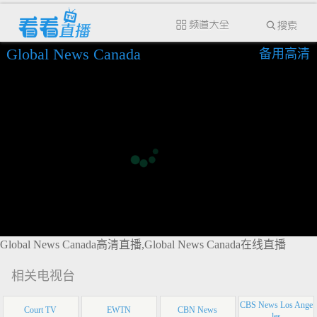
Global News Canada
备用高清
Global News Canada高清直播,Global News Canada在线直播
相关电视台
CBS News Los Ange
Court TV
EWTN
CBN News
les