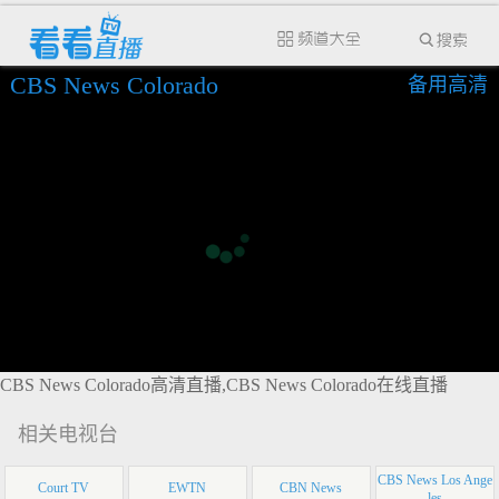
CBS News Colorado
备用高清
CBS News Colorado高清直播,CBS News Colorado在线直播
相关电视台
CBS News Los Ange
Court TV
EWTN
CBN News
les