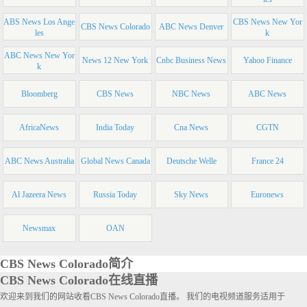
ABS News Los Ange
CBS News New Yor
CBS News Colorado
ABC News Denver
les
k
ABC News New Yor
News 12 New York
Cnbc Business News
Yahoo Finance
k
Bloomberg
CBS News
NBC News
ABC News
AfricaNews
India Today
Cna News
CGTN
ABC News Australia
Global News Canada
Deutsche Welle
France 24
Al Jazeera News
Russia Today
Sky News
Euronews
Newsmax
OAN
CBS News Colorado简介
CBS News Colorado在线直播
欢迎来到我们的网站收看CBS News Colorado直播。 我们的电视频道服务适用于