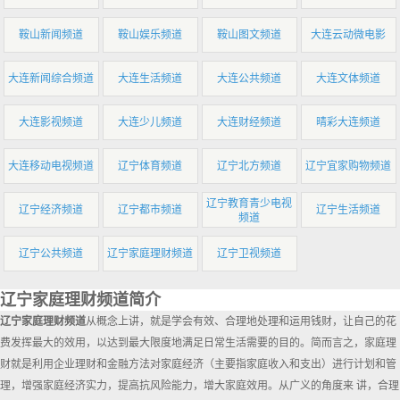
鞍山新闻频道
鞍山娱乐频道
鞍山图文频道
大连云动微电影
大连新闻综合频道
大连生活频道
大连公共频道
大连文体频道
大连影视频道
大连少儿频道
大连财经频道
晴彩大连频道
大连移动电视频道
辽宁体育频道
辽宁北方频道
辽宁宜家购物频道
辽宁教育青少电视
辽宁经济频道
辽宁都市频道
辽宁生活频道
频道
辽宁公共频道
辽宁家庭理财频道
辽宁卫视频道
辽宁家庭理财频道简介
辽宁家庭理财频道
从概念上讲，就是学会有效、合理地处理和运用钱财，让自己的花
费发挥最大的效用，以达到最大限度地满足日常生活需要的目的。简而言之，家庭理
财就是利用企业理财和金融方法对家庭经济（主要指家庭收入和支出）进行计划和管
理，增强家庭经济实力，提高抗风险能力，增大家庭效用。从广义的角度来 讲，合理