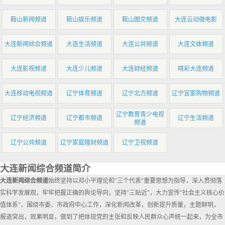
鞍山新闻频道
鞍山娱乐频道
鞍山图文频道
大连云动微电影
大连新闻综合频道
大连生活频道
大连公共频道
大连文体频道
大连影视频道
大连少儿频道
大连财经频道
晴彩大连频道
大连移动电视频道
辽宁体育频道
辽宁北方频道
辽宁宜家购物频道
辽宁教育青少电视
辽宁经济频道
辽宁都市频道
辽宁生活频道
频道
辽宁公共频道
辽宁家庭理财频道
辽宁卫视频道
大连新闻综合频道简介
大连新闻综合频道
始终坚持以邓小平理论和"三个代表"重要思想为指导，深入贯彻落
实科学发展观，牢牢把握正确的舆论导向，坚持"三贴近"，大力宣传"社会主义核心价
值体系"，围绕市委、市政府中心工作，深化新闻改革，创新提升质量，主题鲜明，
报道突出，效果明显，做到了把体现党的主张和反映人民群众心声统一起来，为全市