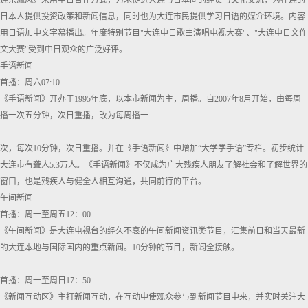
连东瀛风》采用中日合作方式，力求促进大连与日本间的经贸与文化交流，为在连的
日本人提供投资政策和新闻信息，同时也为大连市民提供学习日语的媒介环境。内容
用日语加中文字幕播出。年度特别节目"大连中日歌曲演唱电视大赛"、"大连中日文作
文大赛"受到中日观众的广泛好评。
手语新闻
首播：周六07:10
《手语新闻》开办于1995年底，以本市新闻为主，周播。自2007年8月开始，由每周
播一次五分钟，次日重播，改为每周播一
次，每次10分钟，次日重播。并在《手语新闻》中增加“大学学手语”专栏。初步统计
大连市有聋人5.3万人。《手语新闻》不仅成为广大残疾人朋友了解社会和了解世界的
窗口，也是残疾人与健全人相互沟通，共同前行的平台。
午间新闻
首播：周一至周五12：00
《午间新闻》是大连电视台的经久不衰的午间新闻资讯类节目，汇集前日和当天最新
的大连本地与国际国内的重点新闻。10分钟的节目，新闻全接触。
首播：周一至周日17：50
《新闻互动区》主打新闻互动，在互动中使观众参与到新闻节目中来，并实时关注大