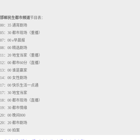
邯郸民生都市频道
节目表：
00：35 通宵剧场
05：30 都市现场（重播）
07：00 e早晨报
08：00 精选剧场
11：20 地宝当家（重播）
12：00 都市60分（直播）
13：00 谁是赢家
14：00 女性剧场
17：00 快乐生活一点通
17：30 地宝当家
18：00 都市现场（直播）
19：30 都市情缘
20：00 晚间800
20：20 都市剧场
22：00 拍案