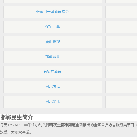
张家口一套新闻综合
保定三套
唐山影视
邯郸公共
石家庄新闻
河北农民
河北少儿
邯郸民生简介
每天17:30-18：00半个小时的
邯郸民生都市频道
全新推出的全国首挡方言服务类节目《
深受广大观众喜爱。