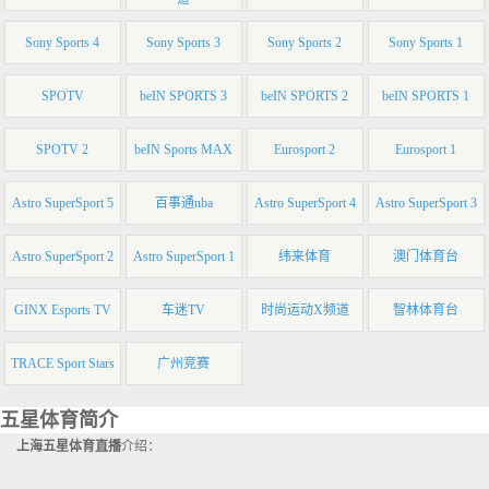
Sony Sports 4
Sony Sports 3
Sony Sports 2
Sony Sports 1
SPOTV
beIN SPORTS 3
beIN SPORTS 2
beIN SPORTS 1
SPOTV 2
beIN Sports MAX
Eurosport 2
Eurosport 1
Astro SuperSport 5
百事通nba
Astro SuperSport 4
Astro SuperSport 3
Astro SuperSport 2
Astro SuperSport 1
纬来体育
澳门体育台
GINX Esports TV
车迷TV
时尚运动X频道
智林体育台
TRACE Sport Stars
广州竞赛
五星体育简介
上海五星体育直播
介绍：