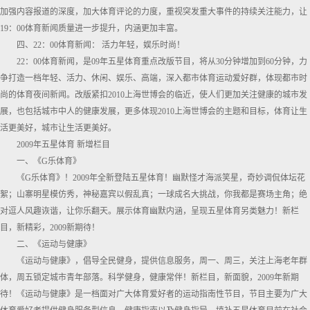
加强内容报道的深度，加大体育评论的力度，重视突发重大事件的持续关注能力，让
19：00体育新闻质量进一步提升，内涵更加丰富。
四、22：00体育新闻： 活力年轻，娱乐时尚！
22：00体育新闻，是09年五星体育重点改版节目，将从30分钟增加到60分钟，力
争打造一档年轻、活力、休闲、娱乐、高端，深入都市体育运动爱好群，体现都市时
尚的体育夜间新闻。改版紧扣2010上海世博会的临近，使人们更加关注健康的城市发
展，也包括城市中人的健康发展，更多体现2010上海世博会的主题和目标，体育让生
活更美好，城市让生活更美好。
2009年五星体育 新增栏目
一、《G乐体育》
《G乐体育》！2009年全新登陆五星体育！幽默怪才海派笑星，奇妙调侃体坛花
絮；山寨明星模仿秀，神秘嘉宾以假乱真；一球成名大挑战，你我都是赛场主角；绝
对逗人风趣诙谐，让你乐翻天。展示体育幽默内涵，呈现五星体育另类魅力！新栏
目，新精彩，2009新期待！
二、《运动与健康》
《运动与健康》，倡导全民健身，提供信息服务，周一、周三，关注上海老年群
体，周五锁定城市青年部落。科学健身，健康常伴！新栏目，新面貌，2009年新期
待！《运动与健康》是一档面对广大体育爱好者的运动指南性节目，节目主要为广大