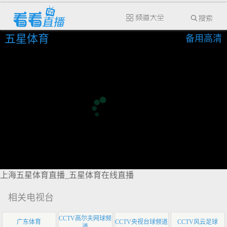
五星体育
备用高清
上海五星体育直播_五星体育在线直播
相关电视台
CCTV高尔夫网球频
广东体育
CCTV央视台球频道
CCTV风云足球
道