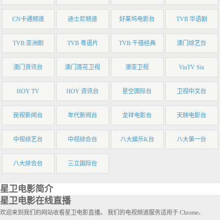
CN卡通频道
迪士尼频道
好莱坞电影台
TVB 华语剧
TVB 亚洲剧
TVB 粤语片
TVB 千禧经典
澳门综艺台
澳门资讯台
澳门莲花卫视
澳亚卫视
ViuTV Six
HOY TV
HOY 资讯台
星空国际台
卫视中文台
民视新闻台
年代新闻台
龙祥电影台
天映电影台
中视综艺台
中视综合台
八大娱乐K台
八大第一台
八大综合台
三立国际台
星卫电影简介
星卫电影在线直播
欢迎来到我们的网站收看星卫电影直播。 我们的电视频道服务适用于 Chrome、