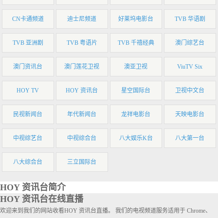
CN卡通频道
迪士尼频道
好莱坞电影台
TVB 华语剧
TVB 亚洲剧
TVB 粤语片
TVB 千禧经典
澳门综艺台
澳门资讯台
澳门莲花卫视
澳亚卫视
ViuTV Six
HOY TV
HOY 资讯台
星空国际台
卫视中文台
民视新闻台
年代新闻台
龙祥电影台
天映电影台
中视综艺台
中视综合台
八大娱乐K台
八大第一台
八大综合台
三立国际台
HOY 资讯台简介
HOY 资讯台在线直播
欢迎来到我们的网站收看HOY 资讯台直播。 我们的电视频道服务适用于 Chrome、