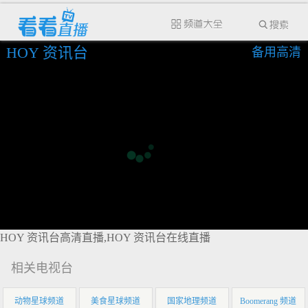
HOY 资讯台
备用高清
HOY 资讯台高清直播,HOY 资讯台在线直播
相关电视台
动物星球频道
美食星球频道
国家地理频道
Boomerang 频道