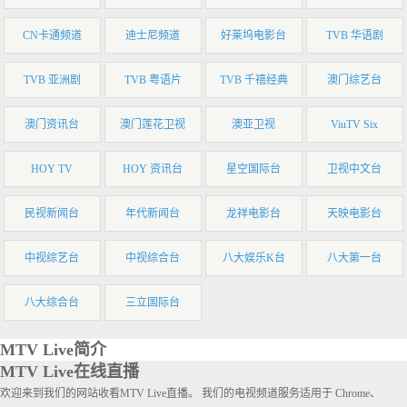
CN卡通频道
迪士尼频道
好莱坞电影台
TVB 华语剧
TVB 亚洲剧
TVB 粤语片
TVB 千禧经典
澳门综艺台
澳门资讯台
澳门莲花卫视
澳亚卫视
ViuTV Six
HOY TV
HOY 资讯台
星空国际台
卫视中文台
民视新闻台
年代新闻台
龙祥电影台
天映电影台
中视综艺台
中视综合台
八大娱乐K台
八大第一台
八大综合台
三立国际台
MTV Live简介
MTV Live在线直播
欢迎来到我们的网站收看MTV Live直播。 我们的电视频道服务适用于 Chrome、