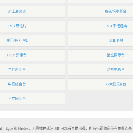
迪士尼频道
好莱坞电影台
TVB 粤语片
TVB 千禧经典
澳门莲花卫视
澳亚卫视
HOY 资讯台
星空国际台
年代新闻台
龙祥电影台
中视综合台
八大娱乐K台
三立国际台
fari、Egde 和 Firefox，无需插件或注册即可观看直播电视。所有电视频道带有免