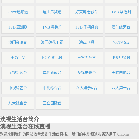
CN卡通频道
迪士尼频道
好莱坞电影台
TVB 华语剧
TVB 亚洲剧
TVB 粤语片
TVB 千禧经典
澳门综艺台
澳门资讯台
澳门莲花卫视
澳亚卫视
ViuTV Six
HOY TV
HOY 资讯台
星空国际台
卫视中文台
民视新闻台
年代新闻台
龙祥电影台
天映电影台
中视综艺台
中视综合台
八大娱乐K台
八大第一台
八大综合台
三立国际台
澳视生活台简介
澳视生活台在线直播
欢迎来到我们的网站收看澳视生活台直播。 我们的电视频道服务适用于 Chrome、