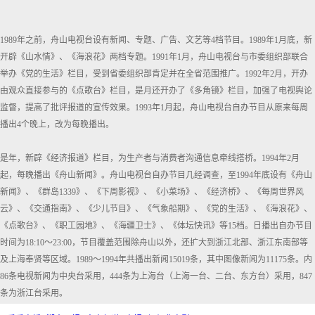
1989年之前，舟山电视台设有新闻、专题、广告、文艺等4档节目。1989年1月底，新
开辟《山水情》、《海浪花》两档专题。1991年1月，舟山电视台与市委组织部联合
举办《党的生活》栏目，受到省委组织部肯定并在全省范围推广。1992年2月，开办
由观众直接参与的《点歌台》栏目，是月还开办了《多角镜》栏目，加强了电视舆论
监督，提高了批评报道的宣传效果。1993年1月起，舟山电视台自办节目从原来每周
播出4个晚上，改为每晚播出。
是年，新辟《经济报道》栏目，为生产者与消费者沟通信息牵线搭桥。1994年2月
起，每晚播出《舟山新闻》。舟山电视台自办节目几经调查，至1994年底设有《舟山
新闻》、《群岛1339》、《下周影视》、《小菜场》、《经济桥》、《每周世界风
云》、《交通指南》、《少儿节目》、《气象船期》、《党的生活》、《海浪花》、
《点歌台》、《职工园地》、《海疆卫士》、《体坛快讯》等15档。日播出自办节目
时间为18:10～23:00，节目覆盖范围除舟山以外，还扩大到浙江北部、浙江东南部等
及上海奉贤等区域。1989～1994年共播出新闻15019条，其中图像新闻为11175条。内
86条电视新闻为中央台采用，444条为上海台（上海一台、二台、东方台）采用，847
条为浙江台采用。