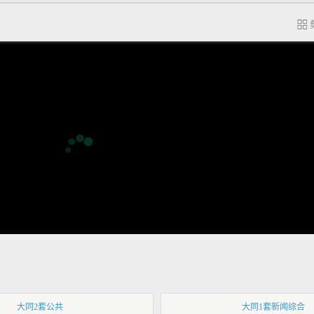
大同2套公共
大同1套新闻综合