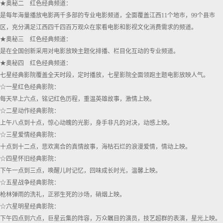
★奥秘二 红色经典频道：
是每年海量播放电影两千多部的专业电影频道，全面覆盖江西11个地市，99个县市
区，充分满足江西四千四百万观众在家看电影和影视文化消费需求的频道。
★奥秘三 红色经典频道：
是在全国创新采用对电影放映主题化排播、栏目化互动的专业频道。
★奥秘四 红色经典频道：
七星经典影院覆盖全天时段，定时播放，七星影院全面领跑主题电影放映人气。
☆一星红色经典影院：
每天早上六点，铭记红色历程，重温英雄故事，激情上映。
☆二星动作经典影院：
上午八点到十点，惊心动魄的光影，身手非凡的对决，动感上映。
☆三星爱情经典影院：
十点到十二点，悲欢离合的真情故事，海枯石烂的浪漫爱情，情动上映。
☆四星怀旧经典影院：
下午一点到三点，唤醒儿时记忆，回味成长时光，温馨上映。
☆五星战争经典影院：
枪林弹雨的洗礼，正邪生死的沙场，硝烟上映。
☆六星明星经典影院：
下午四点到六点，巨星云集的阵容，万众瞩目的演员，技艺超群的表演，星光上映。