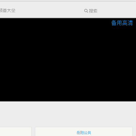
备用高清
岳阳公共