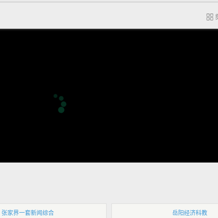
张家界一套新闻综合
岳阳经济科教