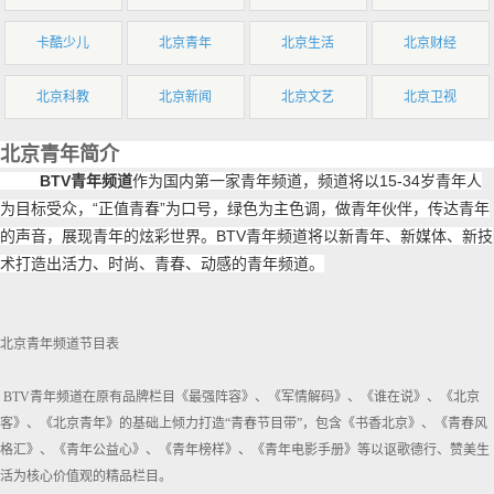
卡酷少儿
北京青年
北京生活
北京财经
北京科教
北京新闻
北京文艺
北京卫视
北京青年简介
BTV青年频道
作为国内第一家青年频道，频道将以15-34岁青年人
为目标受众，“正值青春”为口号，绿色为主色调，做青年伙伴，传达青年
的声音，展现青年的炫彩世界。BTV青年频道将以新青年、新媒体、新技
术打造出活力、时尚、青春、动感的青年频道。
北京青年频道节目表
BTV青年频道在原有品牌栏目《最强阵容》、《军情解码》、《谁在说》、《北京
客》、《北京青年》的基础上倾力打造“青春节目带”，包含《书香北京》、《青春风
格汇》、《青年公益心》、《青年榜样》、《青年电影手册》等以讴歌德行、赞美生
活为核心价值观的精品栏目。