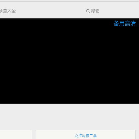
备用高清
克拉玛依二套