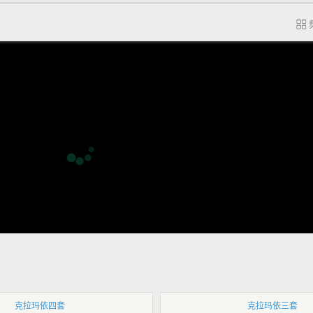
克拉玛依四套
克拉玛依三套