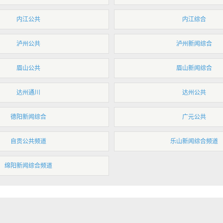
内江公共
内江综合
泸州公共
泸州新闻综合
眉山公共
眉山新闻综合
达州通川
达州公共
德阳新闻综合
广元公共
自贡公共频道
乐山新闻综合频道
绵阳新闻综合频道