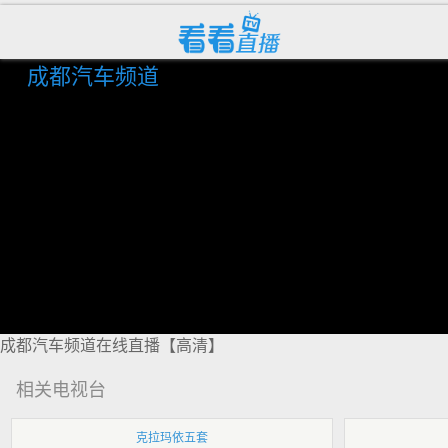
成都汽车频道
成都汽车频道在线直播【高清】
相关电视台
克拉玛依五套