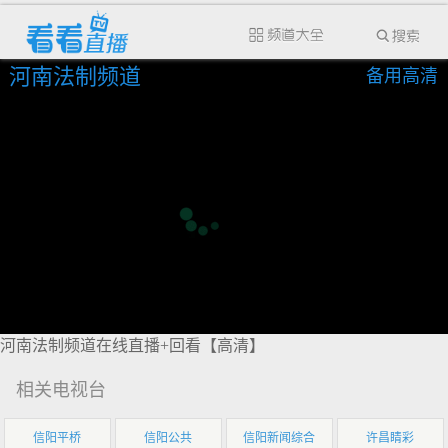
河南法制频道
备用高清
河南法制频道在线直播+回看【高清】
相关电视台
信阳平桥
信阳公共
信阳新闻综合
许昌睛彩